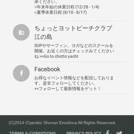
承ください。
※年末年始の休業日程 (12/28 - 1/4)
※夏季休業日程 (8/10 - 8/17)
ちょっとヨットビーチクラブ
江の島
SUPやサーフィン、ヨガなどのスクールを
開催。お近くの方はチェックみてください
ね
>>Go to chotto yacht
Facebook
お得なイベント情報などを配信しておりま
す。是非フォローしてください。
>>フォローして最新情報をゲット！
(C)2014 O'penbic Shonan Enoshina All Rights Reserved.
TERMS & CONDITIONS
PRIVACY POLICY