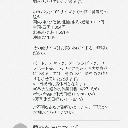
知らせさせていただきます。
ゆうパック100サイズまでの商品発送時の
送料
関東/東北/信越/北陸/東海/近畿 1,177円
中国/四国 1,364円
北海道/九州 1,551円
沖縄 2,112円
その他サイズはお買い物ガイドをご確認く
ださい。
ボート、カヤック、オープンビック、サー
フボード等、170サイズを超える大型商品
につきましては、そのつど、送料の見積も
りをさせていただきます。
※土日祝日は店休日となります。
※GW大型連休の休業日程 (4/27 - 5/6)
※年末年始の休業日程 (12/28 - 1/4)
※夏季休業日程 (8/11 - 8/19)
ご不明な点など御座いましたら、下記まで
お問い合わせください。
商品在庫について