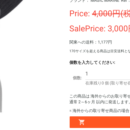
ブランド：
MAGIC MARINE
Ref
Price:
4,000円(
SalePrice: 3,0
関東への送料：1,177円
170サイズを超える商品は目安送料と
個数を入力してください:
個数:
在庫残り0 個 (取り寄せ
この商品は 海外からのお取り寄
通常 2～6ヶ月 以内に発送します
※ 海外からの取り寄せ商品の場