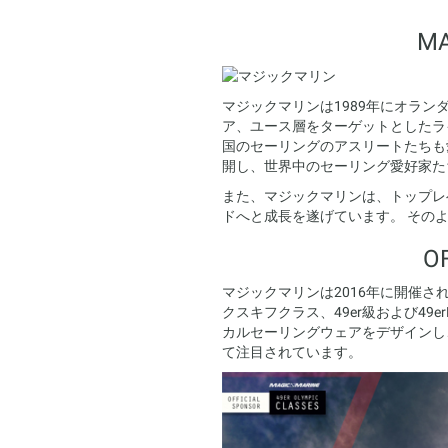
M
マジックマリンは1989年にオラ
ア、ユース層をターゲットとしたラ
国のセーリングのアスリートたちも
開し、世界中のセーリング愛好家た
また、マジックマリンは、トップレ
ドへと成長を遂げています。 その
O
マジックマリンは2016年に開催さ
クスキフクラス、49er級および4
カルセーリングウェアをデザインし
て注目されています。