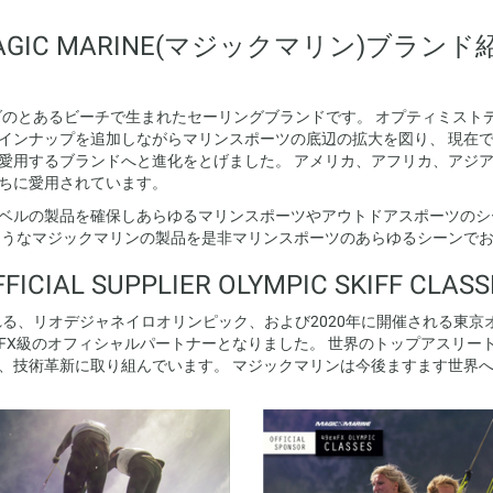
AGIC MARINE(マジックマリン)ブランド
ンダのとあるビーチで生まれたセーリングブランドです。 オプティミスト
インナップを追加しながらマリンスポーツの底辺の拡大を図り、 現在
愛用するブランドへと進化をとげました。 アメリカ、アフリカ、アジ
ちに愛用されています。
ベルの製品を確保しあらゆるマリンスポーツやアウトドアスポーツのシ
ようなマジックマリンの製品を是非マリンスポーツのあらゆるシーンで
FFICIAL SUPPLIER OLYMPIC SKIFF CLASS
れる、リオデジャネイロオリンピック、および2020年に開催される東
9erFX級のオフィシャルパートナーとなりました。 世界のトップアスリ
、技術革新に取り組んでいます。 マジックマリンは今後ますます世界