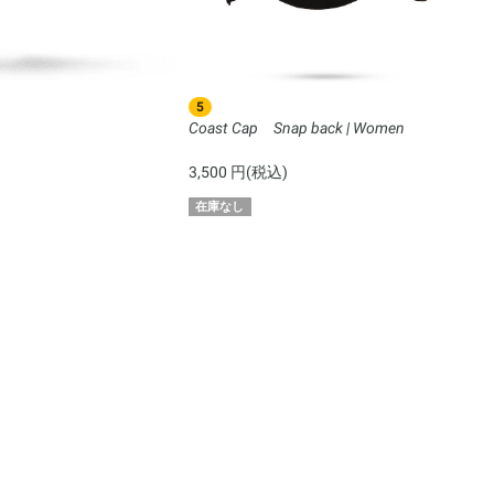
5
6
Coast Cap Snap back | Women
Hu
un
)
3,500 円(税込)
2,
在庫なし