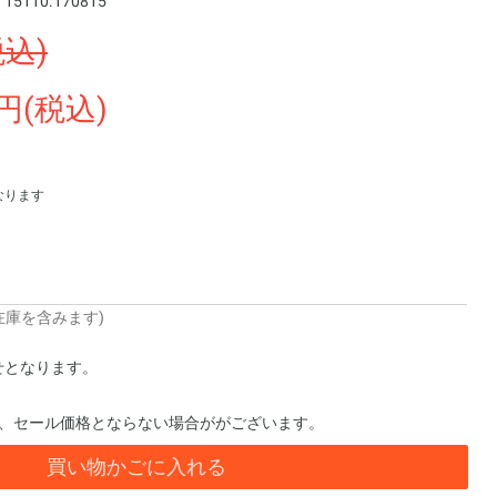
：
15110.170815
税込)
00円(税込)
なります
在庫を含みます)
せとなります。
。
合、セール価格とならない場合ががございます。
買い物かごに入れる