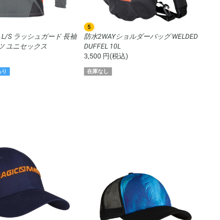
5
6
dry L/S ラッシュガード 長袖
防水2WAYショルダーバッグ WELDED
S
ツ ユニセックス
DUFFEL 10L
ッ
)
3,500 円(税込)
7,
あり
在庫なし