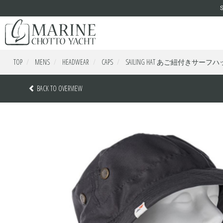
TOP
MENS
HEADWEAR
CAPS
SAILING HAT あご紐付きサー
BACK TO OVERVIEW