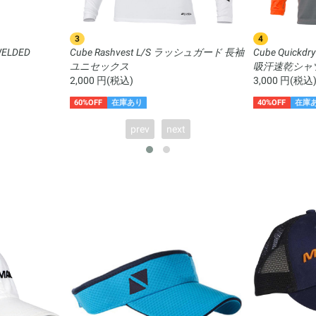
3
4
ELDED
Cube Rashvest L/S ラッシュガード 長袖
Cube Quick
ユニセックス
吸汗速乾シャ
2,000 円(税込)
3,000 円(税込
60%OFF
在庫あり
40%OFF
在庫
prev
next