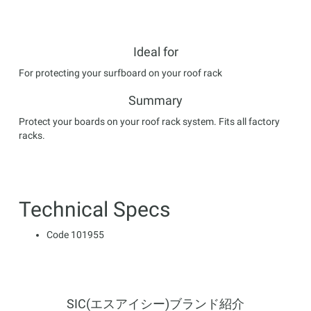
Ideal for
For protecting your surfboard on your roof rack
Summary
Protect your boards on your roof rack system. Fits all factory
racks.
Technical Specs
Code
101955
SIC(エスアイシー)ブランド紹介