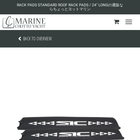
RACK PADS STANDARD ROOF RACK PADS / 24" LONGの通販な
らちょっとヨットマリン
BACK TO OVERVIEW