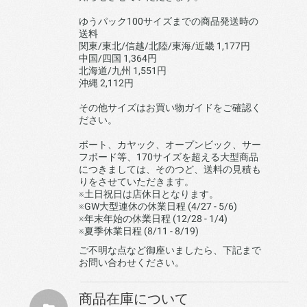
ゆうパック100サイズまでの商品発送時の
送料
関東/東北/信越/北陸/東海/近畿 1,177円
中国/四国 1,364円
北海道/九州 1,551円
沖縄 2,112円
その他サイズはお買い物ガイドをご確認く
ださい。
ボート、カヤック、オープンビック、サー
フボード等、170サイズを超える大型商品
につきましては、そのつど、送料の見積も
りをさせていただきます。
※土日祝日は店休日となります。
※GW大型連休の休業日程 (4/27 - 5/6)
※年末年始の休業日程 (12/28 - 1/4)
※夏季休業日程 (8/11 - 8/19)
ご不明な点など御座いましたら、下記まで
お問い合わせください。
商品在庫について