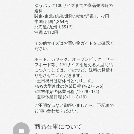
ゆうパック100サイズまでの商品発送時の
送料
関東/東北/信越/北陸/東海/近畿 1,177円
中国/四国 1,364円
北海道/九州 1,551円
沖縄 2,112円
その他サイズはお買い物ガイドをご確認く
ださい。
ボート、カヤック、オープンビック、サー
フボード等、170サイズを超える大型商品
につきましては、そのつど、送料の見積も
りをさせていただきます。
※土日祝日は店休日となります。
※GW大型連休の休業日程 (4/27 - 5/6)
※年末年始の休業日程 (12/28 - 1/4)
※夏季休業日程 (8/11 - 8/19)
ご不明な点など御座いましたら、下記まで
お問い合わせください。
商品在庫について