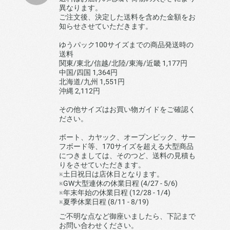
異なります。
ご注文後、決定した送料を含めた金額をお
知らせさせていただきます。
ゆうパック100サイズまでの商品発送時の
送料
関東/東北/信越/北陸/東海/近畿 1,177円
中国/四国 1,364円
北海道/九州 1,551円
沖縄 2,112円
その他サイズはお買い物ガイドをご確認く
ださい。
ボート、カヤック、オープンビック、サー
フボード等、170サイズを超える大型商品
につきましては、そのつど、送料の見積も
りをさせていただきます。
※土日祝日は店休日となります。
※GW大型連休の休業日程 (4/27 - 5/6)
※年末年始の休業日程 (12/28 - 1/4)
※夏季休業日程 (8/11 - 8/19)
ご不明な点など御座いましたら、下記まで
お問い合わせください。