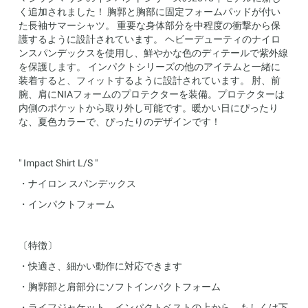
く追加されました！ 胸郭と胸部に固定フォームパッドが付い
た長袖サマーシャツ。 重要な身体部分を中程度の衝撃から保
護するように設計されています。 ヘビーデューティのナイロ
ンスパンデックスを使用し、鮮やかな色のディテールで紫外線
を保護します。 インパクトシリーズの他のアイテムと一緒に
装着すると、フィットするように設計されています。 肘、前
腕、肩にNIAフォームのプロテクターを装備。プロテクターは
内側のポケットから取り外し可能です。暖かい日にぴったり
な、夏色カラーで、ぴったりのデザインです！
" Impact Shirt L/S "
・ナイロン スパンデックス
・インパクトフォーム
〔特徴〕
・快適さ、細かい動作に対応できます
・胸郭部と肩部分にソフトインパクトフォーム
・ライフジャケット、インパクトベストの上から、もしくは下