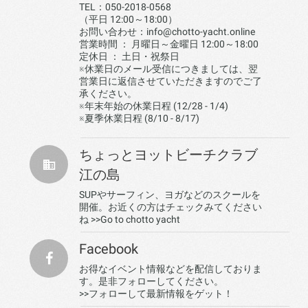
TEL：050-2018-0568
（平日 12:00～18:00）
お問い合わせ：info@chotto-yacht.online
営業時間 ： 月曜日～金曜日 12:00～18:00
定休日 ： 土日・祝祭日
※休業日のメール受信につきましては、翌
営業日に返信させていただきますのでご了
承ください。
※年末年始の休業日程 (12/28 - 1/4)
※夏季休業日程 (8/10 - 8/17)
ちょっとヨットビーチクラブ
江の島
SUPやサーフィン、ヨガなどのスクールを
開催。お近くの方はチェックみてください
ね
>>Go to chotto yacht
Facebook
お得なイベント情報などを配信しておりま
す。是非フォローしてください。
>>フォローして最新情報をゲット！