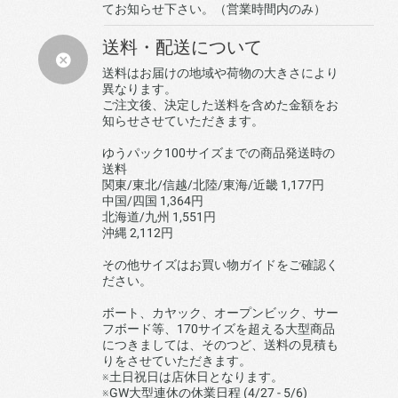
てお知らせ下さい。（営業時間内のみ）
送料・配送について
送料はお届けの地域や荷物の大きさにより
異なります。
ご注文後、決定した送料を含めた金額をお
知らせさせていただきます。
ゆうパック100サイズまでの商品発送時の
送料
関東/東北/信越/北陸/東海/近畿 1,177円
中国/四国 1,364円
北海道/九州 1,551円
沖縄 2,112円
その他サイズはお買い物ガイドをご確認く
ださい。
ボート、カヤック、オープンビック、サー
フボード等、170サイズを超える大型商品
につきましては、そのつど、送料の見積も
りをさせていただきます。
※土日祝日は店休日となります。
※GW大型連休の休業日程 (4/27 - 5/6)